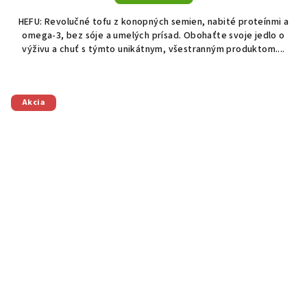
HEFU: Revolučné tofu z konopných semien, nabité proteínmi a
omega-3, bez sóje a umelých prísad. Obohaťte svoje jedlo o
výživu a chuť s týmto unikátnym, všestranným produktom....
Akcia