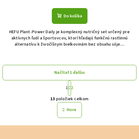
Do košíka
HEFU Plant-Power Daily je komplexný nutričný set určený pre
aktívnych ľudí a športovcov, ktorí hľadajú funkčnú rastlinnú
alternatívu k živočíšnym bielkovinám bez obsahu sóje....
Načítať 1 ďalšiu
S
1
2
t
O
r
13
položiek celkom
á
v
n
l
Hore
k
á
o
d
v
Z
a
a
n
á
c