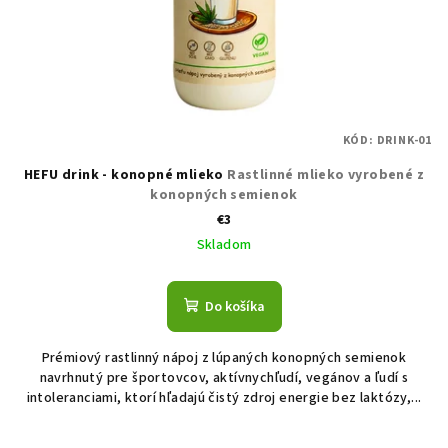
o
t
d
o
u
v
k
t
KÓD:
DRINK-01
o
HEFU drink - konopné mlieko
Rastlinné mlieko vyrobené z
v
konopných semienok
€3
Skladom
Do košíka
Prémiový rastlinný nápoj z lúpaných konopných semienok
navrhnutý pre športovcov, aktívnychľudí, vegánov a ľudí s
intoleranciami, ktorí hľadajú čistý zdroj energie bez laktózy,...