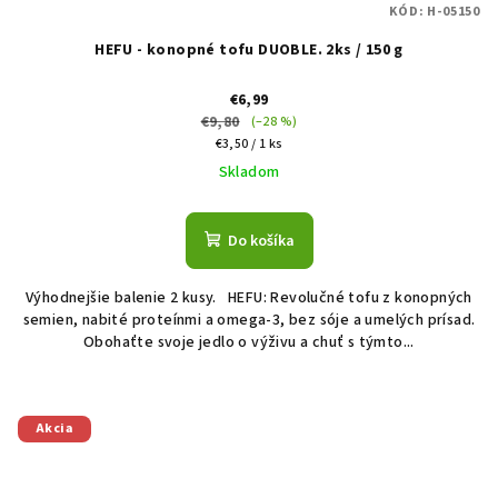
KÓD:
H-05150
HEFU - konopné tofu DUOBLE. 2ks / 150 g
€6,99
€9,80
(–28 %)
Jednotková
€3,50 / 1 ks
cena:
Skladom
Do košíka
Výhodnejšie balenie 2 kusy. HEFU: Revolučné tofu z konopných
semien, nabité proteínmi a omega-3, bez sóje a umelých prísad.
Obohaťte svoje jedlo o výživu a chuť s týmto...
Akcia