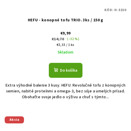
KÓD:
H-3150
HEFU - konopné tofu TRIO. 3ks / 150 g
€9,99
€14,70
(–32 %)
Jednotková
€3,33 / 1 ks
cena:
Skladom
Do košíka
Extra výhodné balenie 3 kusy. HEFU: Revolučné tofu z konopných
semien, nabité proteínmi a omega-3, bez sóje a umelých prísad.
Obohaťte svoje jedlo o výživu a chuť s týmto...
Akcia