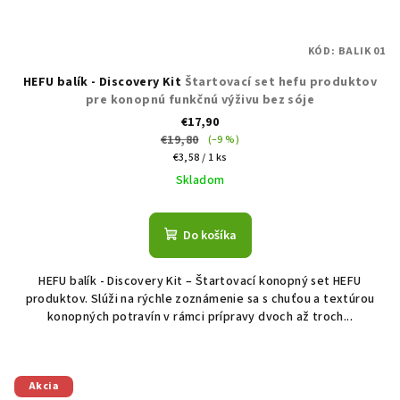
KÓD:
BALIK 01
HEFU balík - Discovery Kit
Štartovací set hefu produktov
pre konopnú funkčnú výživu bez sóje
€17,90
€19,80
(–9 %)
Jednotková
€3,58 / 1 ks
cena:
Skladom
Do košíka
HEFU balík - Discovery Kit – Štartovací konopný set HEFU
produktov. Slúži na rýchle zoznámenie sa s chuťou a textúrou
konopných potravín v rámci prípravy dvoch až troch...
Akcia