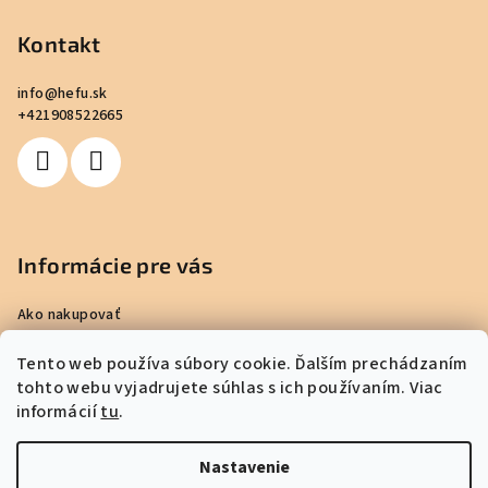
Kontakt
info
@
hefu.sk
+421908522665
Informácie pre vás
Ako nakupovať
Obchodné podmienky
Tento web používa súbory cookie. Ďalším prechádzaním
Podmienky ochrany osobných údajov
tohto webu vyjadrujete súhlas s ich používaním. Viac
Informácie o súboroch typu Cookies
informácií
tu
.
Info o doprave a platbe
Moja objednávka
Nastavenie