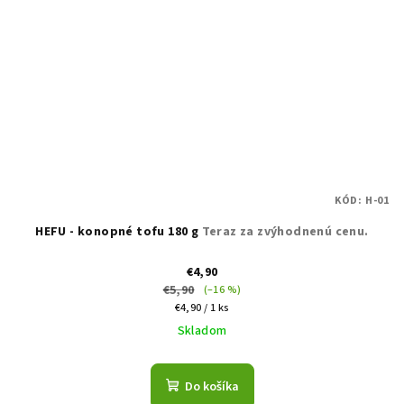
KÓD:
H-01
HEFU - konopné tofu 180 g
Teraz za zvýhodnenú cenu.
€4,90
€5,90
(–16 %)
Jednotková
€4,90 / 1 ks
cena:
Skladom
Do košíka