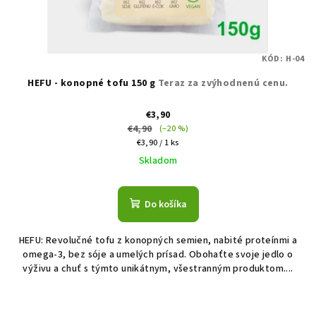
KÓD:
H-04
HEFU - konopné tofu 150 g
Teraz za zvýhodnenú cenu.
€3,90
€4,90
(–20 %)
Jednotková
€3,90 / 1 ks
cena:
Skladom
Do košíka
HEFU: Revolučné tofu z konopných semien, nabité proteínmi a
omega-3, bez sóje a umelých prísad. Obohaťte svoje jedlo o
výživu a chuť s týmto unikátnym, všestranným produktom....