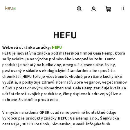
Prejsť
na
obsah
Nákupn
Hľadať
Prihlásenie
HEFU
košík
Webová stránka značky:
HEFU
HEFU je inovatívna značka pod materskou firmou Gaia Hemp, ktorá
sa špecializuje na výrobu prémiového konopného tofu. Tento
produkt je bohatý na bielkoviny, omega-3 a esenciálne živiny,
pestovaný v súlade s ekologickými štandardmi a bez použitia
chemikálií. HEFU tofu je všestranné, vhodné pre rôzne kuchynské
využitia, a poskytuje zdravú alternatívu pre vegánov, vegetariánov
a ľudí s potravinovými obmedzeniami. Gaia Hemp zaručuje kvalitu a
udržateľnosť svojich produktov, čím prispieva k zdravej výžive a
ochrane životného prostredia.
V zmysle nariadenia GPSR uvádzame povinné kontaktné údaje
výrobcu pre produkty značky
HEFU
: GaiaHemp s.r.o., Šenkvická
cesta 1/A, 902 01 Pezinok, Slovensko, e-mail: info@hefu.sk.