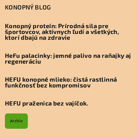
i
i
p
KONOPNÝ BLOG
e
e
ä
p
t
Konopný proteín: Prírodná sila pre
r
športovcov, aktívnych ľudí a všetkých,
i
v
ktorí dbajú na zdravie
k
e
y
v
HeFu palacinky: jemné palivo na raňajky aj
regeneráciu
ý
p
i
HEFU konopné mlieko: čistá rastlinná
s
funkčnosť bez kompromisov
u
HEFU praženica bez vajíčok.
Archív