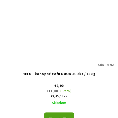
KÓD:
H-02
HEFU - konopné tofu DUOBLE. 2ks / 180 g
€8,90
€11,80
(–24 %)
Jednotková
€4,45 / 1 ks
cena:
Skladom