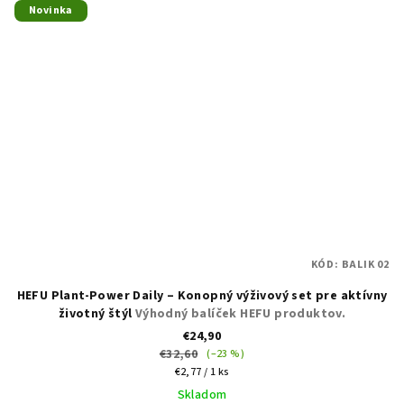
Novinka
KÓD:
BALIK 02
HEFU Plant-Power Daily – Konopný výživový set pre aktívny
životný štýl
Výhodný balíček HEFU produktov.
€24,90
€32,60
(–23 %)
Jednotková
€2,77 / 1 ks
cena:
Skladom