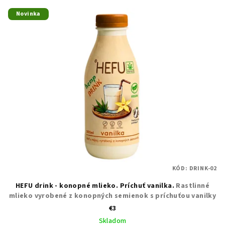
Novinka
KÓD:
DRINK-02
HEFU drink - konopné mlieko. Príchuť vanilka.
Rastlinné
mlieko vyrobené z konopných semienok s príchuťou vanilky
€3
Skladom