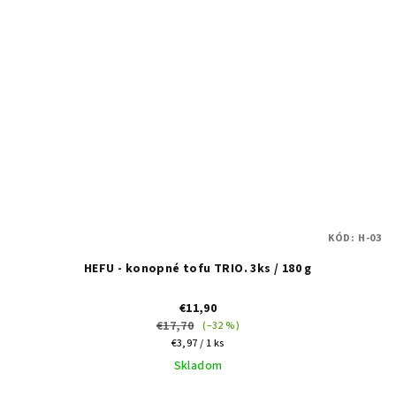
KÓD:
H-03
HEFU - konopné tofu TRIO. 3ks / 180 g
€11,90
€17,70
(–32 %)
Jednotková
€3,97 / 1 ks
cena:
Skladom