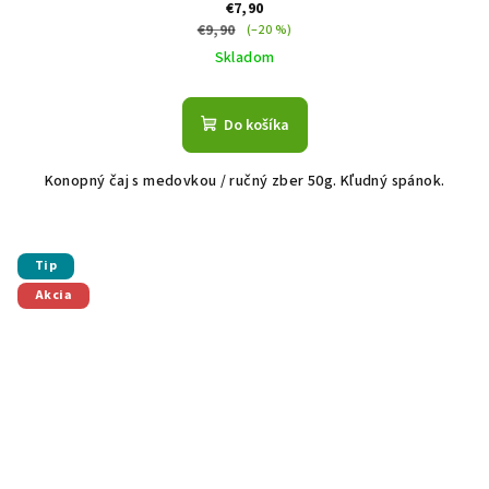
€7,90
€9,90
(–20 %)
Skladom
Do košíka
Konopný čaj s medovkou / ručný zber 50g. Kľudný spánok.
Tip
Akcia