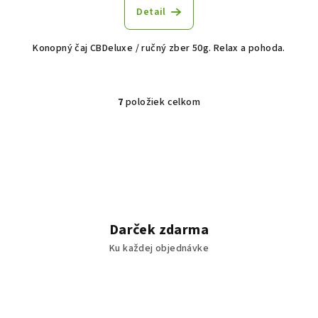
Detail
Konopný čaj CBDeluxe / ručný zber 50g. Relax a pohoda.
7
položiek celkom
O
v
l
á
d
a
c
i
Darček zdarma
e
Ku každej objednávke
p
r
v
k