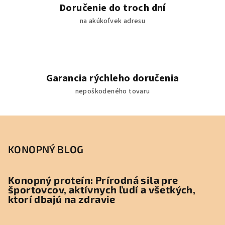
y
Doručenie do troch dní
v
na akúkoľvek adresu
ý
p
i
s
u
Garancia rýchleho doručenia
nepoškodeného tovaru
Z
á
p
KONOPNÝ BLOG
ä
t
Konopný proteín: Prírodná sila pre
športovcov, aktívnych ľudí a všetkých,
i
ktorí dbajú na zdravie
e