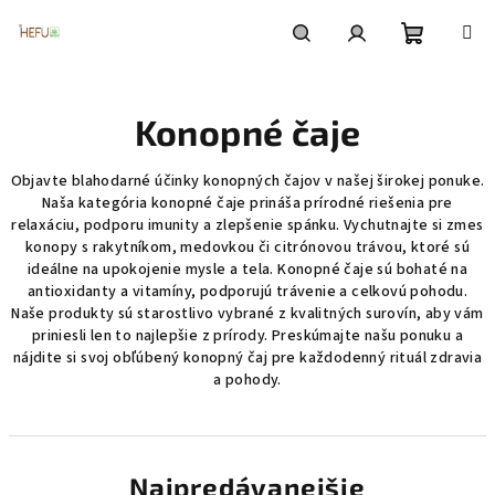
Prejsť
na
obsah
Nákupn
Hľadať
Prihlásenie
Konopné čaje
košík
Objavte blahodarné účinky konopných čajov v našej širokej ponuke.
Naša kategória konopné čaje prináša prírodné riešenia pre
relaxáciu, podporu imunity a zlepšenie spánku. Vychutnajte si zmes
konopy s rakytníkom, medovkou či citrónovou trávou, ktoré sú
ideálne na upokojenie mysle a tela. Konopné čaje sú bohaté na
antioxidanty a vitamíny, podporujú trávenie a celkovú pohodu.
Naše produkty sú starostlivo vybrané z kvalitných surovín, aby vám
priniesli len to najlepšie z prírody. Preskúmajte našu ponuku a
nájdite si svoj obľúbený konopný čaj pre každodenný rituál zdravia
a pohody.
Najpredávanejšie