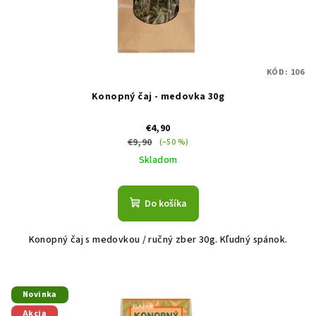
d
u
k
t
KÓD:
106
o
Konopný čaj - medovka 30g
v
€4,90
€9,90
(–50 %)
Skladom
Do košíka
Konopný čaj s medovkou / ručný zber 30g. Kľudný spánok.
Novinka
Akcia