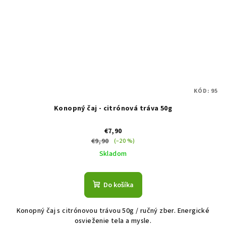
KÓD:
95
Konopný čaj - citrónová tráva 50g
€7,90
€9,90
(–20 %)
Skladom
Do košíka
Konopný čaj s citrónovou trávou 50g / ručný zber. Energické
osvieženie tela a mysle.