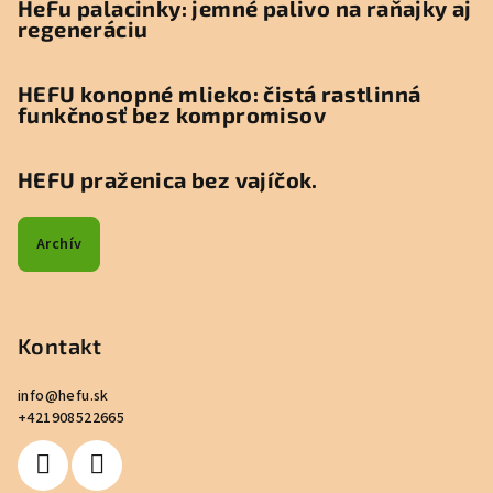
HeFu palacinky: jemné palivo na raňajky aj
regeneráciu
HEFU konopné mlieko: čistá rastlinná
funkčnosť bez kompromisov
HEFU praženica bez vajíčok.
Archív
Kontakt
info
@
hefu.sk
+421908522665