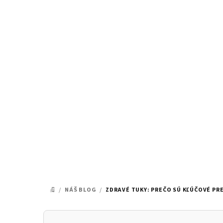
Prejsť
na
obsah
/
NÁŠ BLOG
/
ZDRAVÉ TUKY: PREČO SÚ KĽÚČOVÉ PRE
DOMOV
B