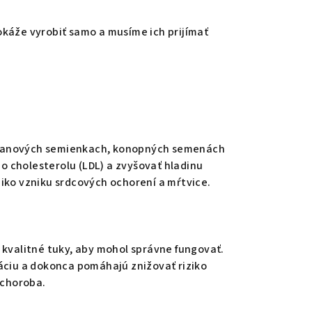
okáže vyrobiť samo a musíme ich prijímať
v ľanových semienkach, konopných semenách
o cholesterolu (LDL) a zvyšovať hladinu
ziko vzniku srdcových ochorení a mŕtvice.
e kvalitné tuky, aby mohol správne fungovať.
ciu a dokonca pomáhajú znižovať riziko
 choroba.