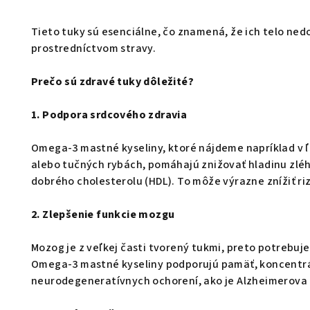
Tieto tuky sú esenciálne, čo znamená, že ich telo ned
prostredníctvom stravy.
Prečo sú zdravé tuky dôležité?
1. Podpora srdcového zdravia
Omega-3 mastné kyseliny, ktoré nájdeme napríklad 
alebo tučných rybách, pomáhajú znižovať hladinu zléh
dobrého cholesterolu (HDL). To môže výrazne znížiť ri
2. Zlepšenie funkcie mozgu
Mozog je z veľkej časti tvorený tukmi, preto potrebuj
Omega-3 mastné kyseliny podporujú pamäť, koncentrá
neurodegeneratívnych ochorení, ako je Alzheimerova