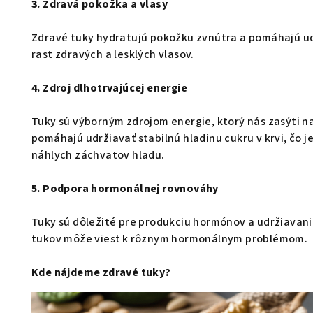
3. Zdravá pokožka a vlasy
Zdravé tuky hydratujú pokožku zvnútra a pomáhajú ud
rast zdravých a lesklých vlasov.
4. Zdroj dlhotrvajúcej energie
Tuky sú výborným zdrojom energie, ktorý nás zasýti na
pomáhajú udržiavať stabilnú hladinu cukru v krvi, čo j
náhlych záchvatov hladu.
5. Podpora hormonálnej rovnováhy
Tuky sú dôležité pre produkciu hormónov a udržiavani
tukov môže viesť k rôznym hormonálnym problémom.
Kde nájdeme zdravé tuky?