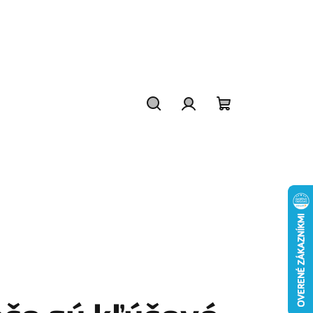
Hľadať
Prihlásenie
Nákupný
košík