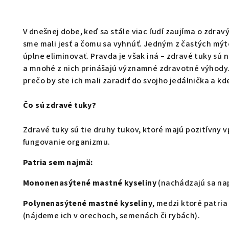
V dnešnej dobe, keď sa stále viac ľudí zaujíma o zdravý
sme mali jesť a čomu sa vyhnúť. Jedným z častých mýtov
úplne eliminovať. Pravda je však iná – zdravé tuky sú
a mnohé z nich prinášajú významné zdravotné výhody. 
prečo by ste ich mali zaradiť do svojho jedálnička a kde
Čo sú zdravé tuky?
Zdravé tuky sú tie druhy tukov, ktoré majú pozitívny 
fungovanie organizmu.
Patria sem najmä:
Mononenasýtené mastné kyseliny
(nachádzajú sa nap
Polynenasýtené mastné kyseliny
, medzi ktoré patri
(nájdeme ich v orechoch, semenách či rybách).