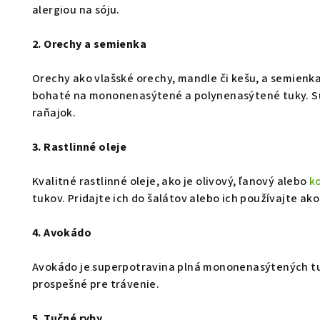
alergiou na sóju.
2. Orechy a semienka
Orechy ako vlašské orechy, mandle či kešu, a semienka
bohaté na mononenasýtené a polynenasýtené tuky. Sú 
raňajok.
3. Rastlinné oleje
Kvalitné rastlinné oleje, ako je olivový, ľanový alebo
k
tukov. Pridajte ich do šalátov alebo ich používajte ak
4. Avokádo
Avokádo je superpotravina plná mononenasýtených tuk
prospešné pre trávenie.
5. Tučné ryby