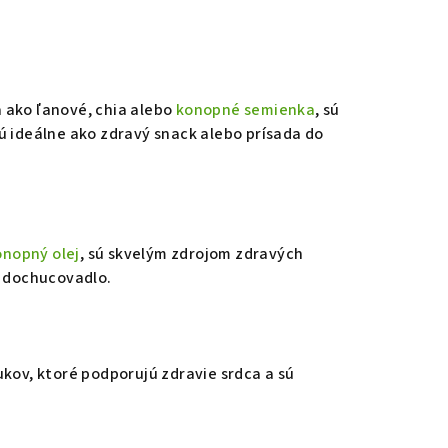
 ako ľanové, chia alebo
konopné semienka
, sú
ideálne ako zdravý snack alebo prísada do
onopný olej
, sú skvelým zdrojom zdravých
o dochucovadlo.
ov, ktoré podporujú zdravie srdca a sú