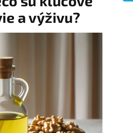
ečo sú kľúčové
ie a výživu?