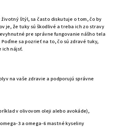
 životný štýl, sa často diskutuje o tom, čo by
 je, že tuky sú škodlivé a treba ich zo stravy
 nevyhnutné pre správne fungovanie nášho tela
Poďme sa pozrieť na to, čo sú zdravé tuky,
 ich nájsť.
vplyv na vaše zdravie a podporujú správne
ríklad v olivovom oleji alebo avokáde),
a omega-3 a omega-6 mastné kyseliny